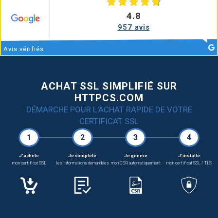
4.8
957 avis
Avis
vérifiés
ACHAT SSL SIMPLIFIÉ SUR
HTTPCS.COM
DÉMARCHE POUR L'ACHAT RAPIDE DE VOTRE
CERTIFICAT SSL
1
2
3
4
J'achète
Je complète
Je génère
J'installe
mon certificat SSL
les informations demandées
mon CSR automatiquement
mon certificat SSL / TLS