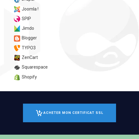
Joomla !
SPIP
Jimdo
Blogger
TYPO3
ZenCart
Squarespace
Shopify
ACHETER MON CERTIFICAT SSL