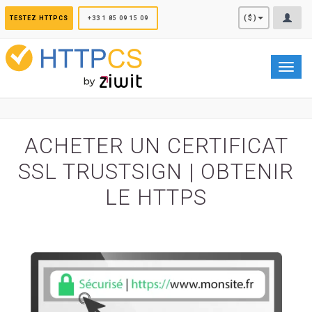
Panneau de gestion des cookies
($)
TESTEZ HTTPCS
+33 1 85 09 15 09
Toggl
navig
ACHETER UN CERTIFICAT
SSL TRUSTSIGN | OBTENIR
LE HTTPS