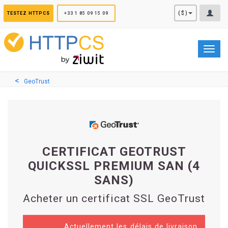
Panneau de gestion des cookies
($)
TESTEZ HTTPCS
+33 1 85 09 15 09
Toggl
navig
GeoTrust
CERTIFICAT GEOTRUST
QUICKSSL PREMIUM SAN (4
SANS)
Acheter un certificat SSL GeoTrust
Actuellement les délais de livraison