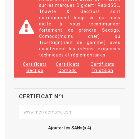
sur les marques Digicert : RapidSSL,
Thawte & Geotrust sont
extrêmement longs ce qui nous
incite à vous recommander
fortement de prendre Sectigo,
Comodo(moins cher) ou
TrustSign(haut de gamme) avec
exactement les mêmes exigences
techniques et réglementaires.
Certificats
Certificats
Certificats
Sectigo
Comodo
TrustSign
CERTIFICAT N°1
Ajouter les SANs(x 4)