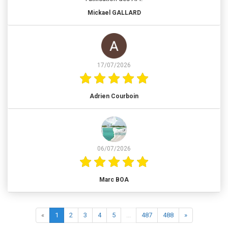
Mickael GALLARD
17/07/2026
Adrien Courboin
06/07/2026
Marc BOA
«
1
2
3
4
5
...
487
488
»