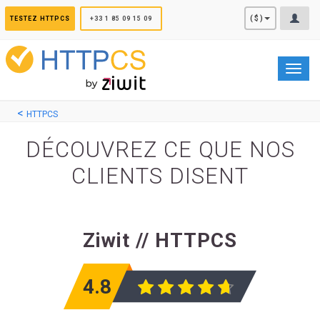
Panneau de gestion des cookies
($)
TESTEZ HTTPCS
+33 1 85 09 15 09
Toggl
navig
HTTPCS
DÉCOUVREZ CE QUE NOS
CLIENTS DISENT
Ziwit // HTTPCS
4.8