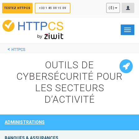
Panneau de gestion des cookies
($)
TESTEZ HTTPCS
+33 1 85 09 15 09
Toggl
navig
HTTPCS
OUTILS DE
CYBERSÉCURITÉ POUR
LES SECTEURS
D’ACTIVITÉ
ADMINISTRATIONS
BANQUES & ASSURANCES