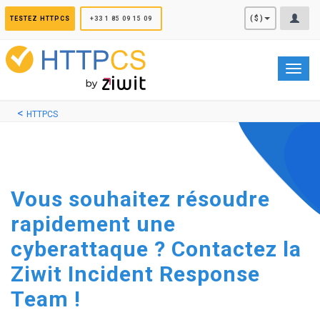
Panneau de gestion des cookies
($)
TESTEZ HTTPCS
+33 1 85 09 15 09
Toggl
navig
HTTPCS
Vous souhaitez résoudre
rapidement une
cyberattaque ? Contactez la
Ziwit Incident Response
Team !