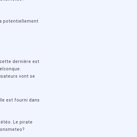
va potentiellement
cette dernière est
uelconque.
isateurs vont se
lle est fourni dans
météo. Le pirate
sionsmeteo?