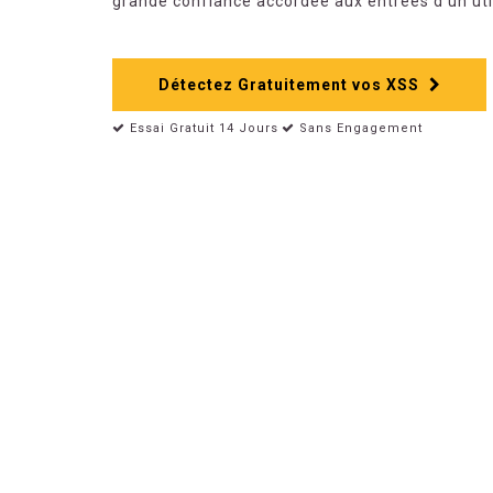
grande confiance accordée aux entrées d’un util
Détectez Gratuitement vos XSS
Essai Gratuit 14 Jours
Sans Engagement