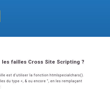
es failles Cross Site Scripting ?
lle est d'utiliser la fonction htmlspecialchars().
les du type <, & ou encore ", en les remplaçant
: