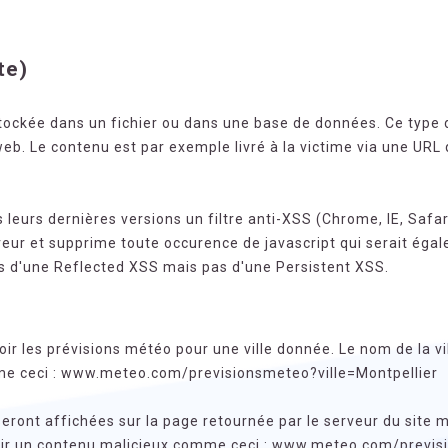
te)
 stockée dans un fichier ou dans une base de données. Ce type 
eb. Le contenu est par exemple livré à la victime via une URL q
leurs dernières versions un filtre anti-XSS (Chrome, IE, Safari
veur et supprime toute occurence de javascript qui serait ég
urs d'une Reflected XSS mais pas d'une Persistent XSS.
ir les prévisions météo pour une ville donnée. Le nom de la vi
mme ceci : www.meteo.com/previsionsmeteo?ville=Montpellier
 seront affichées sur la page retournée par le serveur du site 
rnir un contenu malicieux comme ceci : www.meteo.com/previ