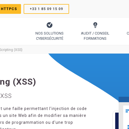
 HTTPCS
+33 1 85 09 15 09
NOS SOLUTIONS
AUDIT / CONSEIL
C
CYBERSÉCURITÉ
FORMATIONS
TrustSign, Comodo, Sectigo, RapidSSL, GeoTrust, Thawte
Le protocole pour générer des certificats simplement
Code Signing, Email Signing, Docume
Scripting (XSS)
ing (XSS)
 XSS
 une faille permettant l'injection de code
s un site Web afin de modifier sa manière
eurs de programmation ou d'une trop