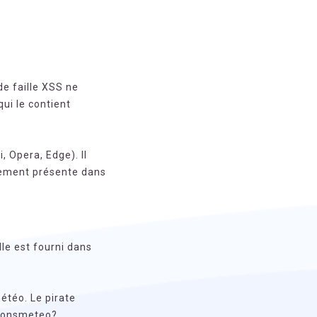
de faille XSS ne
ui le contient
, Opera, Edge). Il
alement présente dans
lle est fourni dans
météo. Le pirate
sionsmeteo?