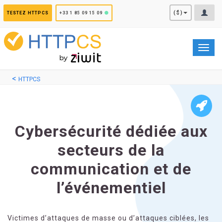
Panneau de gestion des cookies
($)
TESTEZ HTTPCS
+33 1 85 09 15 09
Toggl
navig
HTTPCS
Cybersécurité dédiée aux
secteurs de la
communication et de
l’événementiel
Victimes d’attaques de masse ou d’attaques ciblées, les