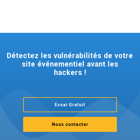
Détectez les vulnérabilités de votre
site événementiel avant les
hackers !
Essai Gratuit
Nous contacter