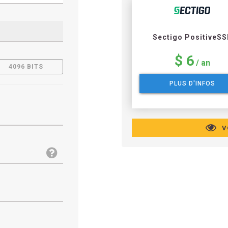
Sectigo PositiveSS
$ 6
/ an
4096 BITS
PLUS D'INFOS
V