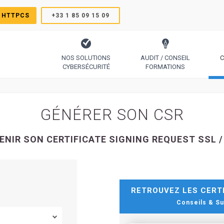
 HTTPCS
+33 1 85 09 15 09
NOS SOLUTIONS
AUDIT / CONSEIL
C
CYBERSÉCURITÉ
FORMATIONS
TrustSign, Comodo, Sectigo, RapidSSL, GeoTrust, Thawte
Le protocole pour générer des certificats simplement
Code Signing, Email Signing, Docume
GÉNÉRER SON CSR
ENIR SON CERTIFICATE SIGNING REQUEST SSL /
RETROUVEZ LES CERTI
Conseils & Su