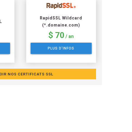
RapidSSL Wildcard
L
(*.domaine.com)
$ 70
/ an
PLUS D'INFOS
OIR NOS CERTIFICATS SSL