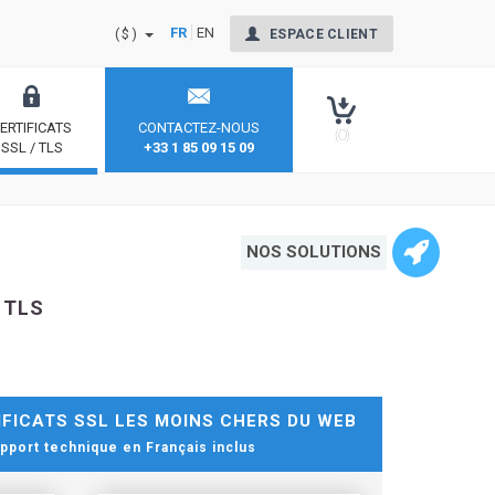
FR
EN
($)
ESPACE CLIENT
ERTIFICATS
CONTACTEZ-NOUS
(0)
SSL / TLS
+33 1 85 09 15 09
nt Signing
Sécurisez votre site et rassurez vos internautes
NOS SOLUTIONS
 TLS
FICATS SSL LES MOINS CHERS DU WEB
pport technique en Français inclus