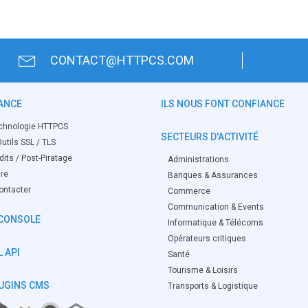
CONTACT@HTTPCS.COM
ANCE
ILS NOUS FONT CONFIANCE
chnologie HTTPCS
SECTEURS D'ACTIVITÉ
utils SSL / TLS
its / Post-Piratage
Administrations
ire
Banques & Assurances
ontacter
Commerce
Communication & Events
CONSOLE
Informatique & Télécoms
Opérateurs critiques
 API
Santé
Tourisme & Loisirs
UGINS CMS
Transports & Logistique