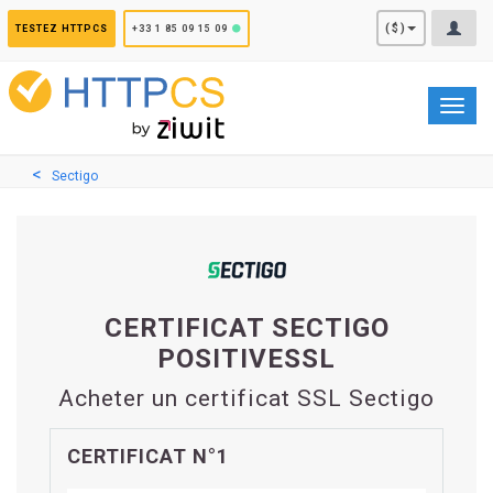
Panneau de gestion des cookies
($)
TESTEZ HTTPCS
+33 1 85 09 15 09
Toggl
navig
Sectigo
CERTIFICAT SECTIGO
POSITIVESSL
Acheter un certificat SSL Sectigo
CERTIFICAT N°1