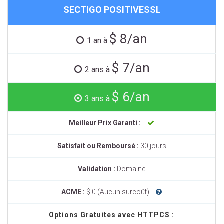
SECTIGO POSITIVESSL
$ 8/an
1 an à
$ 7/an
2 ans à
$ 6/an
3 ans à
Meilleur Prix Garanti :
Satisfait ou Remboursé :
30 jours
Validation :
Domaine
ACME :
$ 0 (Aucun surcoût)
Options Gratuites avec HTTPCS :