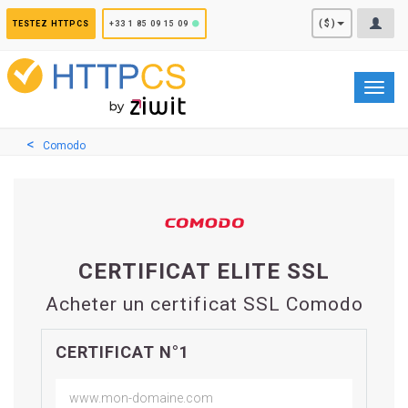
Panneau de gestion des cookies
($)
TESTEZ HTTPCS
+33 1 85 09 15 09
Toggl
navig
Comodo
CERTIFICAT ELITE SSL
Acheter un certificat SSL Comodo
CERTIFICAT N°1