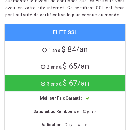
augmenter le niveau de confiance que les visiteurs vont
avoir en votre site internet. Ce certificat SSL est émis
par l’autorité de certification la plus connue au monde.
ELITE SSL
$ 84/an
1 an à
$ 65/an
2 ans à
$ 67/an
3 ans à
Meilleur Prix Garanti :
Satisfait ou Remboursé :
30 jours
Validation :
Organisation