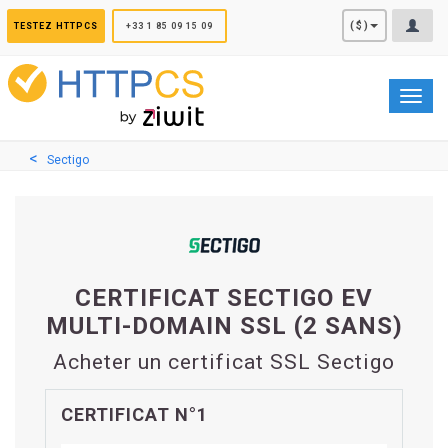
Panneau de gestion des cookies
($)
TESTEZ HTTPCS
+33 1 85 09 15 09
Toggl
navig
Sectigo
CERTIFICAT SECTIGO EV
MULTI-DOMAIN SSL (2 SANS)
Acheter un certificat SSL Sectigo
CERTIFICAT N°1