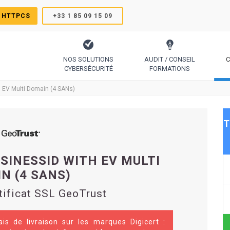
 HTTPCS
+33 1 85 09 15 09
NOS SOLUTIONS
AUDIT / CONSEIL
C
CYBERSÉCURITÉ
FORMATIONS
TrustSign, Comodo, Sectigo, RapidSSL, GeoTrust, Thawte
Le protocole pour générer des certificats simplement
Code Signing, Email Signing, Docume
 EV Multi Domain (4 SANs)
T
USINESSID WITH EV MULTI
N (4 SANS)
tificat SSL GeoTrust
ais de livraison sur les marques Digicert :