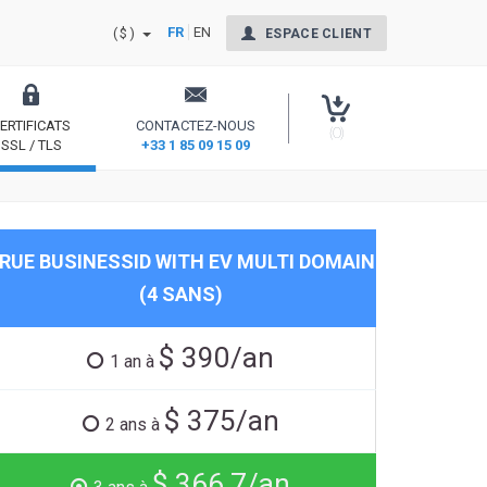
FR
EN
($)
ESPACE CLIENT
ERTIFICATS
CONTACTEZ-NOUS
(0)
SSL / TLS
+33 1 85 09 15 09
nt Signing
Sécurisez votre site et rassurez vos internautes
RUE BUSINESSID WITH EV MULTI DOMAIN
(4 SANS)
$ 390/an
1 an à
$ 375/an
2 ans à
$ 366.7/an