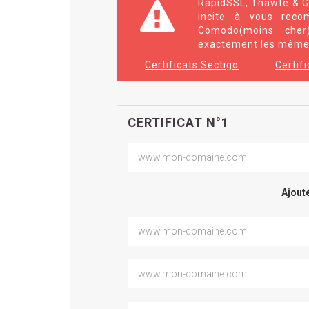
RapidSSL, Thawte & G
incite à vous reco
Comodo(moins che
exactement les mêmes
Certificats Sectigo
Certif
CERTIFICAT N°1
Ajoute