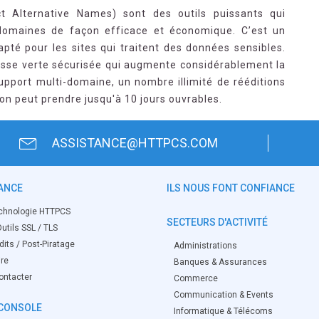
ect Alternative Names) sont des outils puissants qui
domaines de façon efficace et économique. C’est un
apté pour les sites qui traitent des données sensibles.
resse verte sécurisée qui augmente considérablement la
pport multi-domaine, un nombre illimité de rééditions
son peut prendre jusqu'à 10 jours ouvrables.
ASSISTANCE@HTTPCS.COM
ANCE
ILS NOUS FONT CONFIANCE
chnologie HTTPCS
SECTEURS D'ACTIVITÉ
utils SSL / TLS
its / Post-Piratage
Administrations
ire
Banques & Assurances
ontacter
Commerce
Communication & Events
CONSOLE
Informatique & Télécoms