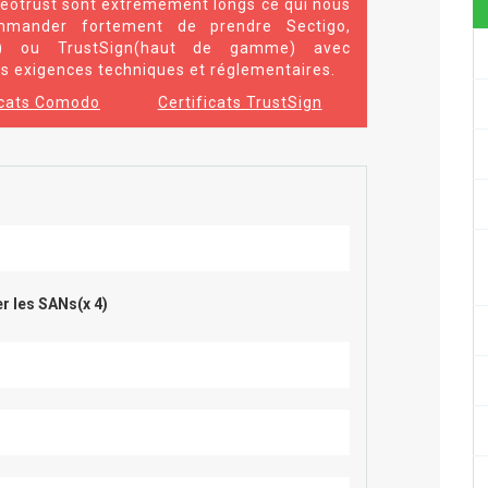
eotrust sont extrêmement longs ce qui nous
mmander fortement de prendre Sectigo,
r) ou TrustSign(haut de gamme) avec
 exigences techniques et réglementaires.
icats Comodo
Certificats TrustSign
r les SANs(x 4)