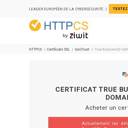
Panneau de gestion des cookies
|
LEADER EUROPÉEN DE LA CYBERSÉCURITÉ
TESTEZ
HTTPCS
Certificats SSL
GeoTrust
True BusinessID with
CERTIFICAT TRUE B
DOMAI
Acheter un cer
Actuellement les dél