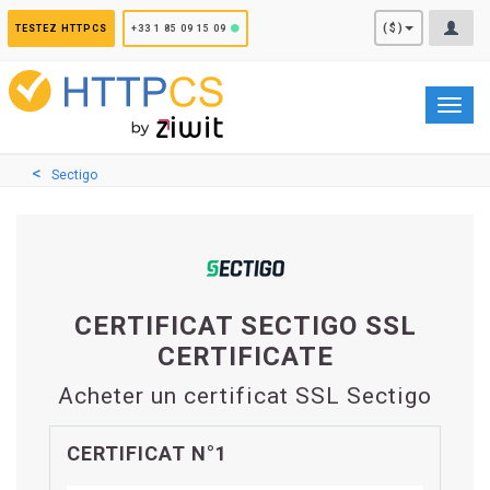
Panneau de gestion des cookies
($)
TESTEZ HTTPCS
+33 1 85 09 15 09
Toggl
navig
Sectigo
CERTIFICAT SECTIGO SSL
CERTIFICATE
Acheter un certificat SSL Sectigo
CERTIFICAT N°1