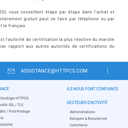
 SSL vous conseillent étape par étape dans l'achat et
 entièrement gratuit peut se faire par téléphone ou par
t le français.
st l'autorité de certification la plus réactive du marché
par rapport aux autres autorités de certifications du
ASSISTANCE@HTTPCS.COM
ANCE
ILS NOUS FONT CONFIANCE
chnologie HTTPCS
SECTEURS D'ACTIVITÉ
utils SSL / TLS
its / Post-Piratage
Administrations
ire
Banques & Assurances
ontacter
Commerce