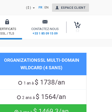
FR
EN
($)
ESPACE CLIENT
ERTIFICATS
CONTACTEZ-NOUS
(0)
SSL / TLS
+33 1 85 09 15 09
nt Signing
Sécurisez votre site et rassurez vos internautes
ORGANIZATIONSSL MULTI-DOMAIN
WILDCARD (4 SANS)
$ 1738/an
1 an à
$ 1564/an
2 ans à
$ 1469.3/an