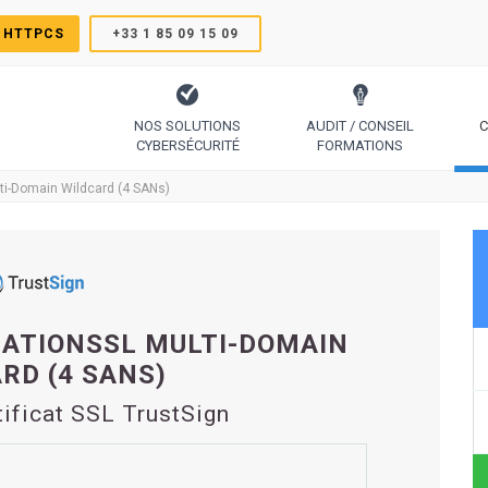
 HTTPCS
+33 1 85 09 15 09
NOS SOLUTIONS
AUDIT / CONSEIL
C
CYBERSÉCURITÉ
FORMATIONS
TrustSign, Comodo, Sectigo, RapidSSL, GeoTrust, Thawte
Le protocole pour générer des certificats simplement
Code Signing, Email Signing, Docume
ti-Domain Wildcard (4 SANs)
ZATIONSSL MULTI-DOMAIN
RD (4 SANS)
tificat SSL TrustSign