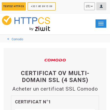
Panneau de gestion des cookies
($)
TESTEZ HTTPCS
+33 1 85 09 15 09
Toggl
navig
Comodo
CERTIFICAT OV MULTI-
DOMAIN SSL (4 SANS)
Acheter un certificat SSL Comodo
CERTIFICAT N°1