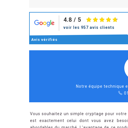
4.8
/ 5
voir les 957 avis clients
Avis
vérifiés
Notre équipe technique e
0
Vous souhaitez un simple cryptage pour votre si
est exactement celui dont vous avez besoin
abordables du marché. L’avantage de ce produi