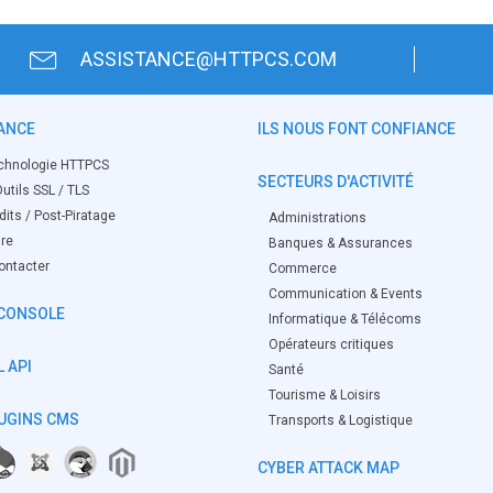
ASSISTANCE@HTTPCS.COM
ANCE
ILS NOUS FONT CONFIANCE
chnologie HTTPCS
SECTEURS D'ACTIVITÉ
utils SSL / TLS
its / Post-Piratage
Administrations
ire
Banques & Assurances
ontacter
Commerce
Communication & Events
CONSOLE
Informatique & Télécoms
Opérateurs critiques
 API
Santé
Tourisme & Loisirs
UGINS CMS
Transports & Logistique
CYBER ATTACK MAP