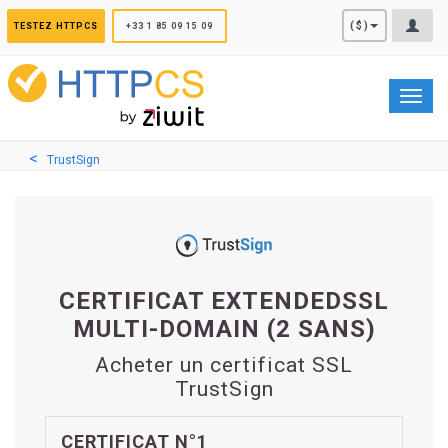
Panneau de gestion des cookies
($)
TESTEZ HTTPCS
+33 1 85 09 15 09
Toggl
navig
TrustSign
CERTIFICAT EXTENDEDSSL
MULTI-DOMAIN (2 SANS)
Acheter un certificat SSL
TrustSign
CERTIFICAT N°1