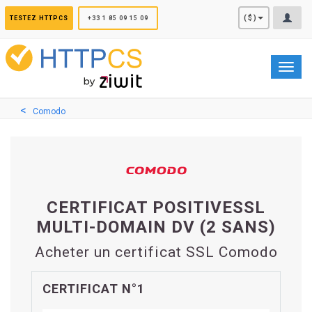
Panneau de gestion des cookies
($)
TESTEZ HTTPCS
+33 1 85 09 15 09
Toggl
navig
Comodo
CERTIFICAT POSITIVESSL
MULTI-DOMAIN DV (2 SANS)
Acheter un certificat SSL Comodo
CERTIFICAT N°1