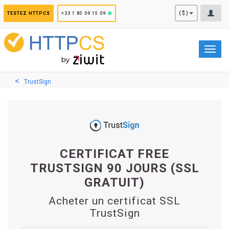
Panneau de gestion des cookies
($)
TESTEZ HTTPCS
+33 1 85 09 15 09
Toggl
navig
TrustSign
CERTIFICAT FREE
TRUSTSIGN 90 JOURS (SSL
GRATUIT)
Acheter un certificat SSL
TrustSign