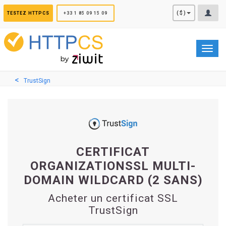
Panneau de gestion des cookies
($)
TESTEZ HTTPCS
+33 1 85 09 15 09
Toggl
navig
TrustSign
CERTIFICAT
ORGANIZATIONSSL MULTI-
DOMAIN WILDCARD (2 SANS)
Acheter un certificat SSL
TrustSign