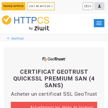
Panneau de gestion des cookies
($)
TESTEZ HTTPCS
+33 1 85 09 15 09
Toggl
navig
GeoTrust
CERTIFICAT GEOTRUST
QUICKSSL PREMIUM SAN (4
SANS)
Acheter un certificat SSL GeoTrust
Actuellement les délais de livraison