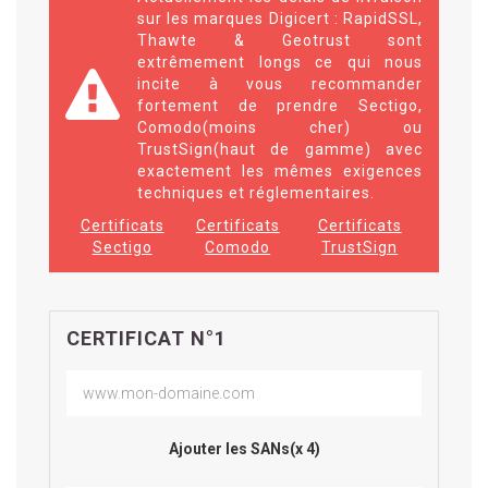
sur les marques Digicert : RapidSSL,
Thawte & Geotrust sont
extrêmement longs ce qui nous
incite à vous recommander
fortement de prendre Sectigo,
Comodo(moins cher) ou
TrustSign(haut de gamme) avec
exactement les mêmes exigences
techniques et réglementaires.
Certificats
Certificats
Certificats
Sectigo
Comodo
TrustSign
CERTIFICAT N°1
Ajouter les SANs(x 4)