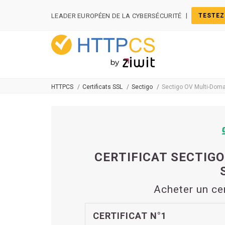
Panneau de gestion des cookies
|
LEADER EUROPÉEN DE LA CYBERSÉCURITÉ
TESTEZ
HTTPCS
Certificats SSL
Sectigo
Sectigo OV Multi-Doma
CERTIFICAT SECTIGO
Acheter un ce
CERTIFICAT N°1