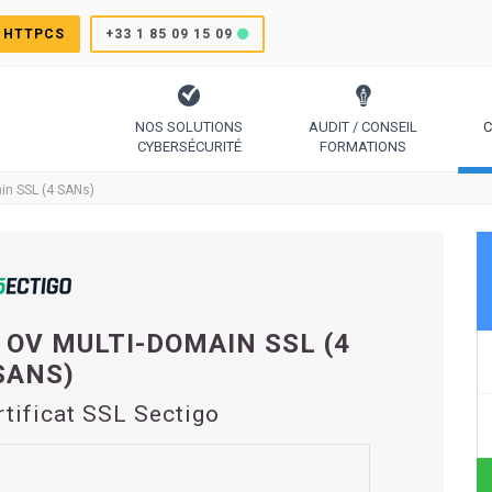
 HTTPCS
+33 1 85 09 15 09
NOS SOLUTIONS
AUDIT / CONSEIL
C
CYBERSÉCURITÉ
FORMATIONS
TrustSign, Comodo, Sectigo, RapidSSL, GeoTrust, Thawte
Le protocole pour générer des certificats simplement
Code Signing, Email Signing, Docume
in SSL (4 SANs)
 OV MULTI-DOMAIN SSL (4
SANS)
rtificat SSL Sectigo