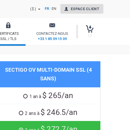
FR
EN
($)
ESPACE CLIENT
ERTIFICATS
CONTACTEZ-NOUS
(0)
SSL / TLS
+33 1 85 09 15 09
nt Signing
Sécurisez votre site et rassurez vos internautes
SECTIGO OV MULTI-DOMAIN SSL (4
SANS)
$ 265/an
1 an à
$ 246.5/an
2 ans à
$ 272.7/an