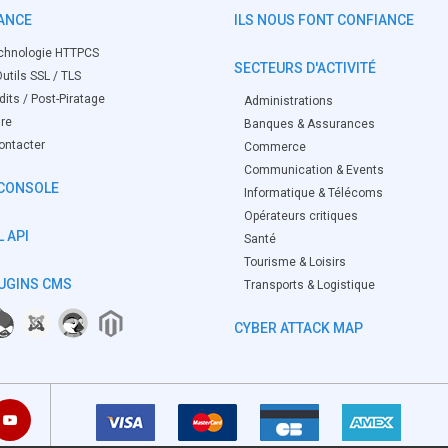
ANCE
ILS NOUS FONT CONFIANCE
chnologie HTTPCS
SECTEURS D'ACTIVITÉ
utils SSL / TLS
its / Post-Piratage
Administrations
ire
Banques & Assurances
ontacter
Commerce
Communication & Events
CONSOLE
Informatique & Télécoms
Opérateurs critiques
 API
Santé
Tourisme & Loisirs
UGINS CMS
Transports & Logistique
CYBER ATTACK MAP