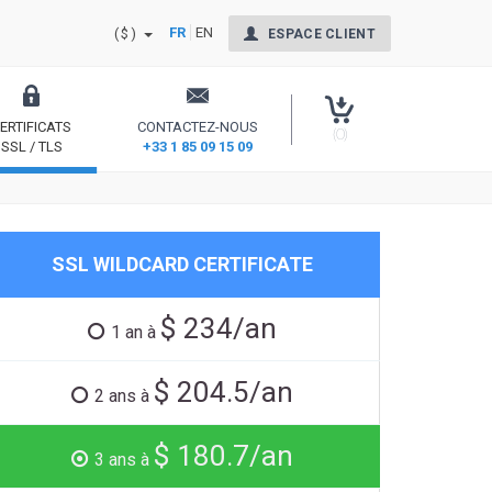
FR
EN
($)
ESPACE CLIENT
ERTIFICATS
CONTACTEZ-NOUS
(0)
SSL / TLS
+33 1 85 09 15 09
nt Signing
Sécurisez votre site et rassurez vos internautes
SSL WILDCARD CERTIFICATE
$ 234/an
1 an à
$ 204.5/an
2 ans à
$ 180.7/an
3 ans à