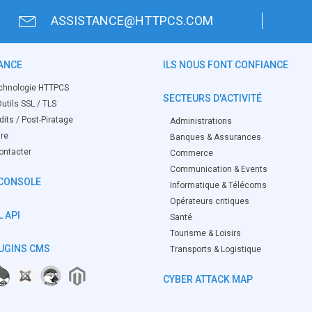
ASSISTANCE@HTTPCS.COM
ANCE
ILS NOUS FONT CONFIANCE
chnologie HTTPCS
SECTEURS D'ACTIVITÉ
utils SSL / TLS
its / Post-Piratage
Administrations
ire
Banques & Assurances
ontacter
Commerce
Communication & Events
CONSOLE
Informatique & Télécoms
Opérateurs critiques
 API
Santé
Tourisme & Loisirs
UGINS CMS
Transports & Logistique
CYBER ATTACK MAP