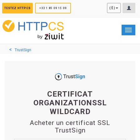
Panneau de gestion des cookies
($)
TESTEZ HTTPCS
+33 1 85 09 15 09
Toggl
navig
TrustSign
CERTIFICAT
ORGANIZATIONSSL
WILDCARD
Acheter un certificat SSL
TrustSign