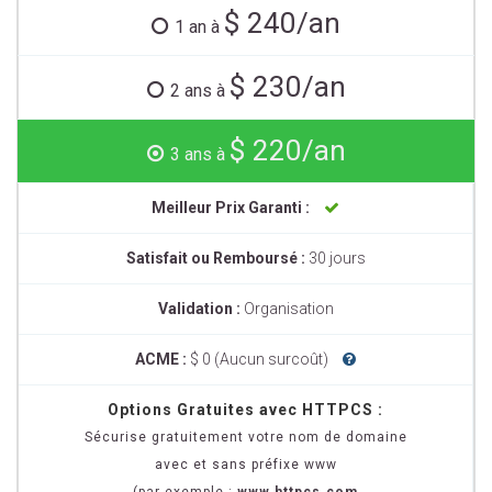
$ 240/an
1 an à
$ 230/an
2 ans à
$ 220/an
3 ans à
Meilleur Prix Garanti :
Satisfait ou Remboursé :
30 jours
Validation :
Organisation
ACME :
$ 0 (Aucun surcoût)
Options Gratuites avec HTTPCS :
Sécurise gratuitement votre nom de domaine
avec et sans préfixe www