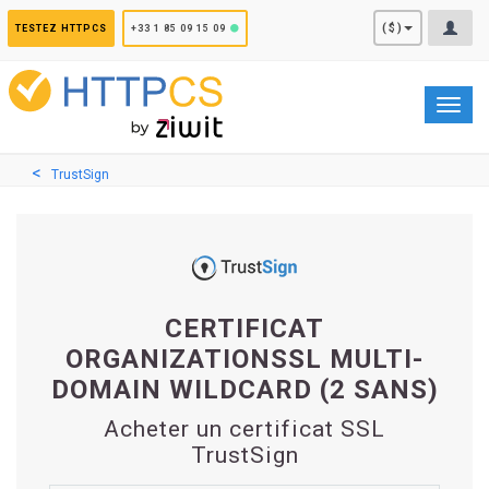
Panneau de gestion des cookies
($)
TESTEZ HTTPCS
+33 1 85 09 15 09
Toggl
navig
TrustSign
CERTIFICAT
ORGANIZATIONSSL MULTI-
DOMAIN WILDCARD (2 SANS)
Acheter un certificat SSL
TrustSign