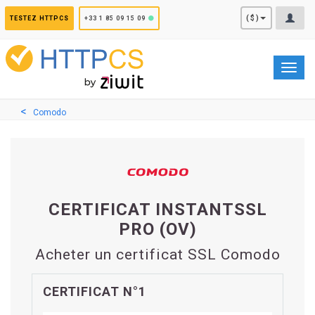
Panneau de gestion des cookies
($)
TESTEZ HTTPCS
+33 1 85 09 15 09
Toggl
navig
Comodo
CERTIFICAT INSTANTSSL
PRO (OV)
Acheter un certificat SSL Comodo
CERTIFICAT N°1