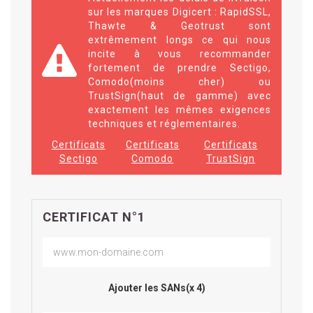
sur les marques Digicert : RapidSSL,
Thawte & Geotrust sont
extrêmement longs ce qui nous
incite à vous recommander
fortement de prendre Sectigo,
Comodo(moins cher) ou
TrustSign(haut de gamme) avec
exactement les mêmes exigences
techniques et réglementaires.
Certificats
Certificats
Certificats
Sectigo
Comodo
TrustSign
CERTIFICAT N°1
Ajouter les SANs(x 4)