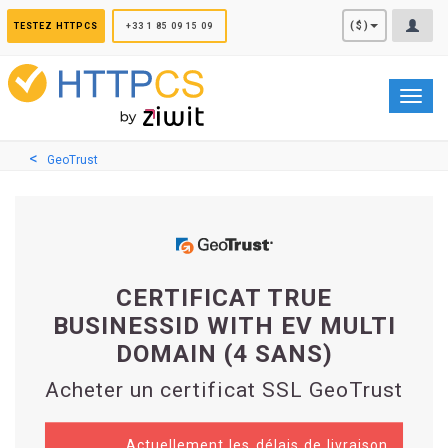
Panneau de gestion des cookies
($)
TESTEZ HTTPCS
+33 1 85 09 15 09
Toggl
navig
GeoTrust
CERTIFICAT TRUE
BUSINESSID WITH EV MULTI
DOMAIN (4 SANS)
Acheter un certificat SSL GeoTrust
Actuellement les délais de livraison