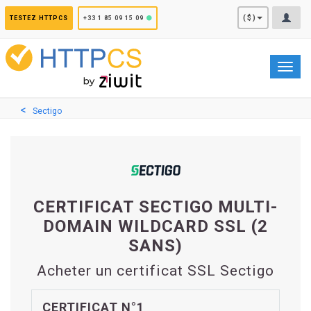
Panneau de gestion des cookies
($)
TESTEZ HTTPCS
+33 1 85 09 15 09
Toggl
navig
Sectigo
CERTIFICAT SECTIGO MULTI-
DOMAIN WILDCARD SSL (2
SANS)
Acheter un certificat SSL Sectigo
CERTIFICAT N°1