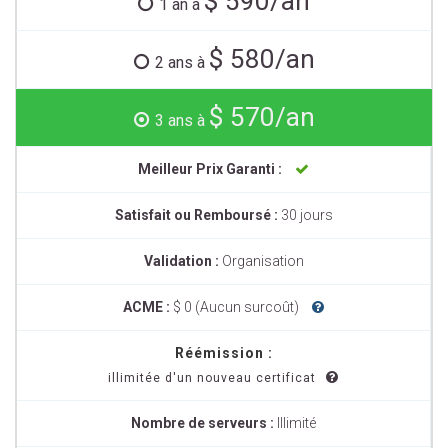
$ 590/an
1 an à
$ 580/an
2 ans à
$ 570/an
3 ans à
Meilleur Prix Garanti :
Satisfait ou Remboursé :
30 jours
Validation :
Organisation
ACME :
$ 0 (Aucun surcoût)
Réémission :
illimitée d'un nouveau certificat
Nombre de serveurs :
Illimité