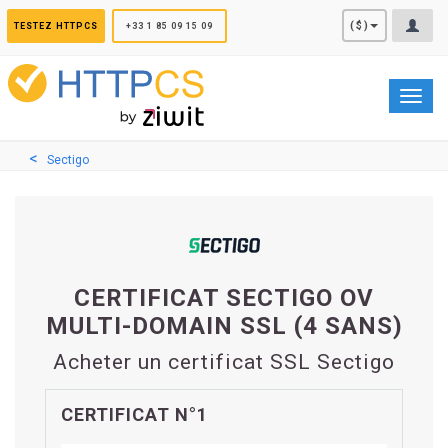
Panneau de gestion des cookies
($)
TESTEZ HTTPCS
+33 1 85 09 15 09
Toggl
navig
Sectigo
CERTIFICAT SECTIGO OV
MULTI-DOMAIN SSL (4 SANS)
Acheter un certificat SSL Sectigo
CERTIFICAT N°1