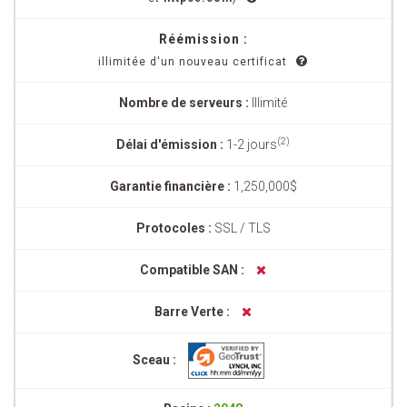
Réémission :
illimitée d'un nouveau certificat
Nombre de serveurs :
Illimité
(2)
Délai d'émission :
1-2 jours
Garantie financière :
1,250,000$
Protocoles :
SSL / TLS
Compatible SAN :
Barre Verte :
Sceau :