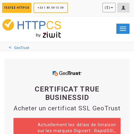
Panneau de gestion des cookies
($)
TESTEZ HTTPCS
+33 1 85 09 15 09
Toggl
navig
GeoTrust
CERTIFICAT TRUE
BUSINESSID
Acheter un certificat SSL GeoTrust
Actuellement les délais de livraison
sur les marques Digicert : RapidSSL,