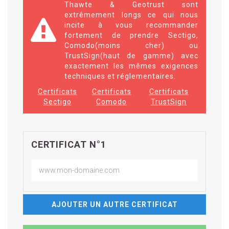
Thawte & Geotrust sont
extrêmement longs ce qui nous
incite à vous recommander
fortement de prendre Sectigo,
Comodo(moins cher) ou
TrustSign(haut de gamme) avec
exactement les mêmes exigences
techniques et réglementaires.
Certificats
Certificats
Certificats
Sectigo
Comodo
TrustSign
CERTIFICAT N°1
AJOUTER UN AUTRE CERTIFICAT