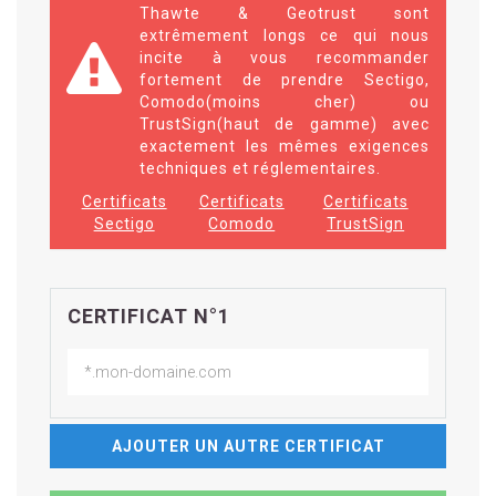
Thawte & Geotrust sont
extrêmement longs ce qui nous
incite à vous recommander
fortement de prendre Sectigo,
Comodo(moins cher) ou
TrustSign(haut de gamme) avec
exactement les mêmes exigences
techniques et réglementaires.
Certificats
Certificats
Certificats
Sectigo
Comodo
TrustSign
CERTIFICAT N°1
AJOUTER UN AUTRE CERTIFICAT