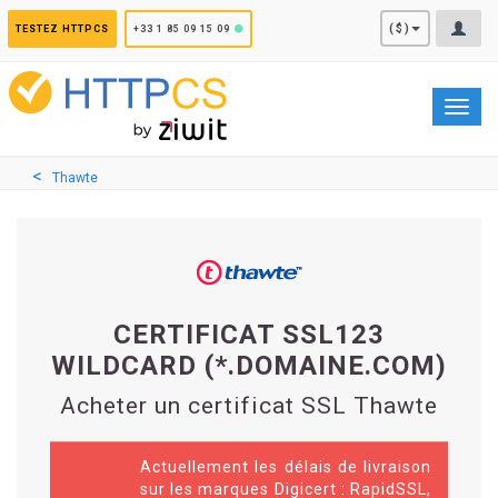
Panneau de gestion des cookies
($)
TESTEZ HTTPCS
+33 1 85 09 15 09
Toggl
navig
Thawte
CERTIFICAT SSL123
WILDCARD (*.DOMAINE.COM)
Acheter un certificat SSL Thawte
Actuellement les délais de livraison
sur les marques Digicert : RapidSSL,