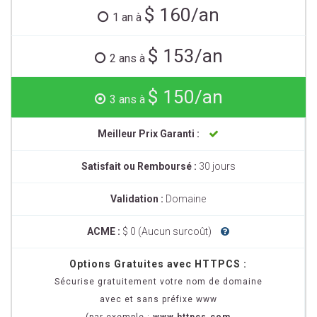
$ 160/an
1 an à
$ 153/an
2 ans à
$ 150/an
3 ans à
Meilleur Prix Garanti :
Satisfait ou Remboursé :
30 jours
Validation :
Domaine
ACME :
$ 0 (Aucun surcoût)
Options Gratuites avec HTTPCS :
Sécurise gratuitement votre nom de domaine
avec et sans préfixe www