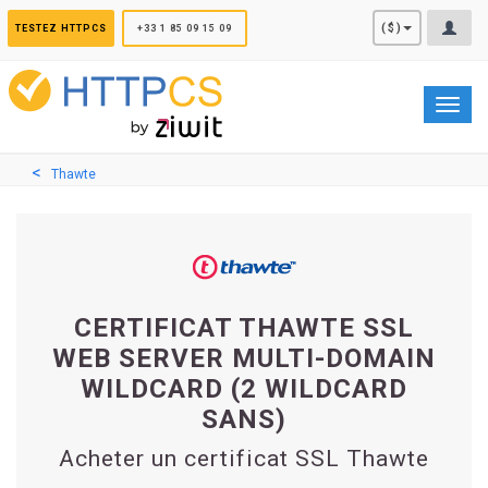
Panneau de gestion des cookies
($)
TESTEZ HTTPCS
+33 1 85 09 15 09
Toggl
navig
Thawte
CERTIFICAT THAWTE SSL
WEB SERVER MULTI-DOMAIN
WILDCARD (2 WILDCARD
SANS)
Acheter un certificat SSL Thawte