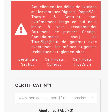
Actuellement les délais de livraison
sur les marques Digicert : RapidSSL,
Thawte & Geotrust sont
extrêmement longs ce qui nous
incite à vous recommander
fortement de prendre Sectigo,
Comodo(moins cher) ou
TrustSign(haut de gamme) avec
exactement les mêmes exigences
techniques et réglementaires.
Certificats
Certificats
Certificats
Sectigo
Comodo
TrustSign
CERTIFICAT N°1
Ajouter les SANs(x 2)