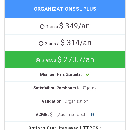
ORGANIZATIONSSL PLUS
$ 349/an
1 an à
$ 314/an
2 ans à
$ 270.7/an
3 ans à
Meilleur Prix Garanti :
Satisfait ou Remboursé :
30 jours
Validation :
Organisation
ACME :
$ 0 (Aucun surcoût)
Options Gratuites avec HTTPCS :