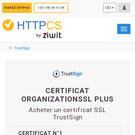
Panneau de gestion des cookies
($)
TESTEZ HTTPCS
+33 1 85 09 15 09
Toggl
navig
TrustSign
CERTIFICAT
ORGANIZATIONSSL PLUS
Acheter un certificat SSL
TrustSign
CERTIFICAT N°1