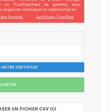
r) ou TrustSign(haut de gamme) avec
 exigences techniques et réglementaires.
icats Comodo
Certificats TrustSign
 AUTRE CERTIFICAT
SER UN FICHIER CSV ICI