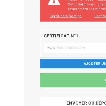
Comodo(moins che
exactement les mêmes
Certificats Sectigo
Certif
CERTIFICAT N°1
AJOUTER UN
ENVOYER OU DÉPO