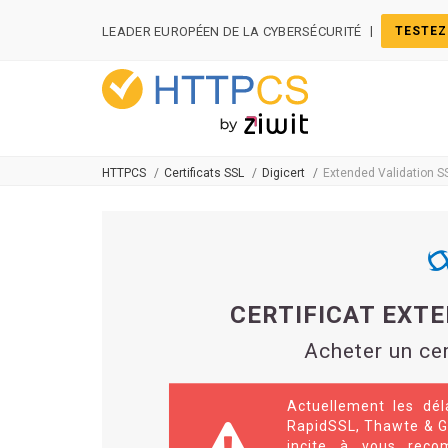
Panneau de gestion des cookies
|
LEADER EUROPÉEN DE LA CYBERSÉCURITÉ
TESTEZ
HTTPCS
Certificats SSL
Digicert
Extended Validation S
CERTIFICAT EXTE
Acheter un cer
Actuellement les dél
RapidSSL, Thawte & G
incite à vous reco