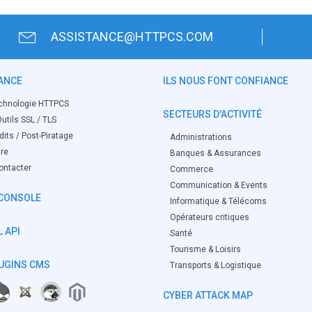
ASSISTANCE@HTTPCS.COM
ANCE
ILS NOUS FONT CONFIANCE
chnologie HTTPCS
SECTEURS D'ACTIVITÉ
utils SSL / TLS
its / Post-Piratage
Administrations
ire
Banques & Assurances
ontacter
Commerce
Communication & Events
CONSOLE
Informatique & Télécoms
Opérateurs critiques
 API
Santé
Tourisme & Loisirs
UGINS CMS
Transports & Logistique
CYBER ATTACK MAP