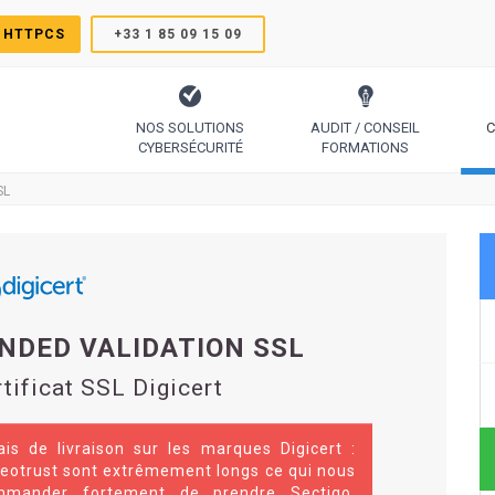
 HTTPCS
+33 1 85 09 15 09
NOS SOLUTIONS
AUDIT / CONSEIL
C
CYBERSÉCURITÉ
FORMATIONS
TrustSign, Comodo, Sectigo, RapidSSL, GeoTrust, Thawte
Le protocole pour générer des certificats simplement
Code Signing, Email Signing, Docume
SL
NDED VALIDATION SSL
tificat SSL Digicert
ais de livraison sur les marques Digicert :
eotrust sont extrêmement longs ce qui nous
mmander fortement de prendre Sectigo,