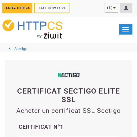
Panneau de gestion des cookies
($)
TESTEZ HTTPCS
+33 1 85 09 15 09
Toggl
navig
Sectigo
CERTIFICAT SECTIGO ELITE
SSL
Acheter un certificat SSL Sectigo
CERTIFICAT N°1