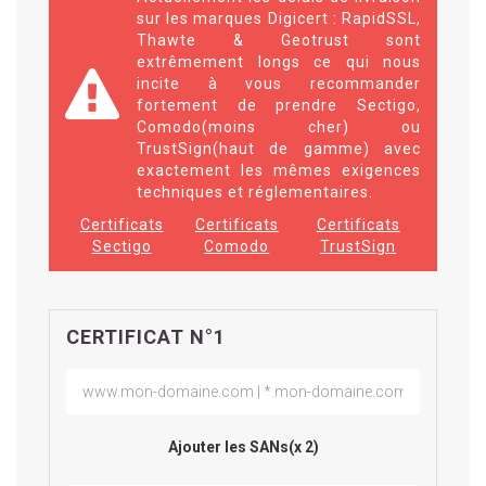
sur les marques Digicert : RapidSSL,
Thawte & Geotrust sont
extrêmement longs ce qui nous
incite à vous recommander
fortement de prendre Sectigo,
Comodo(moins cher) ou
TrustSign(haut de gamme) avec
exactement les mêmes exigences
techniques et réglementaires.
Certificats
Certificats
Certificats
Sectigo
Comodo
TrustSign
CERTIFICAT N°1
Ajouter les SANs(x 2)