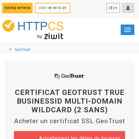
Panneau de gestion des cookies
($)
TESTEZ HTTPCS
+33 1 85 09 15 09
Toggl
navig
GeoTrust
CERTIFICAT GEOTRUST TRUE
BUSINESSID MULTI-DOMAIN
WILDCARD (2 SANS)
Acheter un certificat SSL GeoTrust
Actuellement les délais de livraison