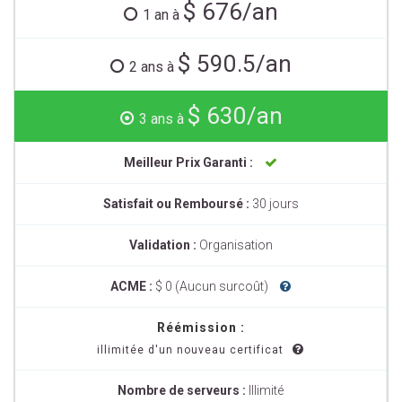
$ 676/an
1 an à
$ 590.5/an
2 ans à
$ 630/an
3 ans à
Meilleur Prix Garanti :
Satisfait ou Remboursé :
30 jours
Validation :
Organisation
ACME :
$ 0 (Aucun surcoût)
Réémission :
illimitée d'un nouveau certificat
Nombre de serveurs :
Illimité