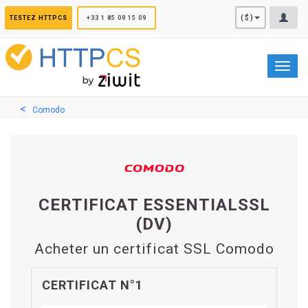
Panneau de gestion des cookies
($)
TESTEZ HTTPCS
+33 1 85 09 15 09
Toggl
navig
Comodo
CERTIFICAT ESSENTIALSSL
(DV)
Acheter un certificat SSL Comodo
CERTIFICAT N°1