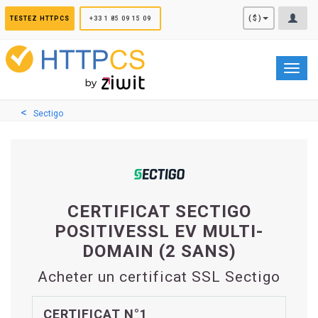
Panneau de gestion des cookies
($)
TESTEZ HTTPCS
+33 1 85 09 15 09
Toggl
navig
Sectigo
CERTIFICAT SECTIGO
POSITIVESSL EV MULTI-
DOMAIN (2 SANS)
Acheter un certificat SSL Sectigo
CERTIFICAT N°1