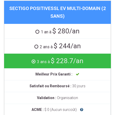
SECTIGO POSITIVESSL EV MULTI-DOMAIN (2
SANS)
$ 280/an
1 an à
$ 244/an
2 ans à
$ 228.7/an
3 ans à
Meilleur Prix Garanti :
Satisfait ou Remboursé :
30 jours
Validation :
Organisation
ACME :
$ 0 (Aucun surcoût)