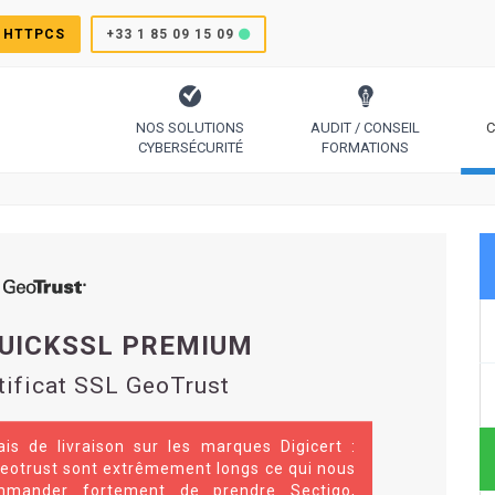
 HTTPCS
+33 1 85 09 15 09
NOS SOLUTIONS
AUDIT / CONSEIL
C
CYBERSÉCURITÉ
FORMATIONS
TrustSign, Comodo, Sectigo, RapidSSL, GeoTrust, Thawte
Le protocole pour générer des certificats simplement
Code Signing, Email Signing, Docume
QUICKSSL PREMIUM
tificat SSL GeoTrust
ais de livraison sur les marques Digicert :
eotrust sont extrêmement longs ce qui nous
mmander fortement de prendre Sectigo,