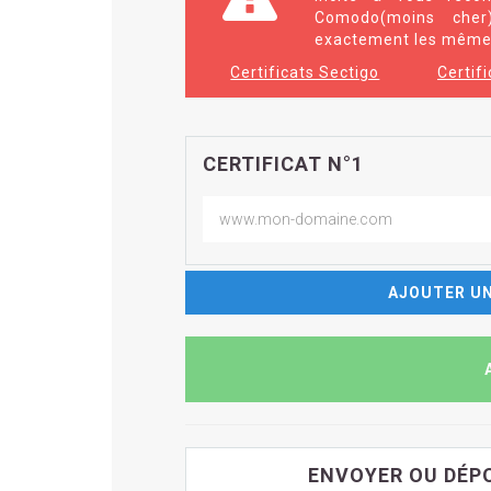
Comodo(moins che
exactement les mêmes
Certificats Sectigo
Certif
CERTIFICAT N°1
AJOUTER UN
ENVOYER OU DÉPO