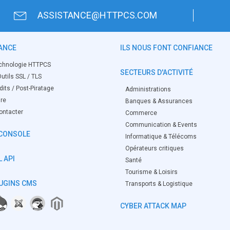
ASSISTANCE@HTTPCS.COM
ANCE
ILS NOUS FONT CONFIANCE
chnologie HTTPCS
SECTEURS D'ACTIVITÉ
utils SSL / TLS
its / Post-Piratage
Administrations
ire
Banques & Assurances
ontacter
Commerce
Communication & Events
CONSOLE
Informatique & Télécoms
Opérateurs critiques
 API
Santé
Tourisme & Loisirs
UGINS CMS
Transports & Logistique
CYBER ATTACK MAP