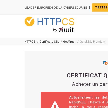
Panneau de gestion des cookies
|
LEADER EUROPÉEN DE LA CYBERSÉCURITÉ
TESTEZ
HTTPCS
Certificats SSL
GeoTrust
QuickSSL Premium
CERTIFICAT 
Acheter un cer
Actuellement les dél
RapidSSL, Thawte & G
incite à vous reco