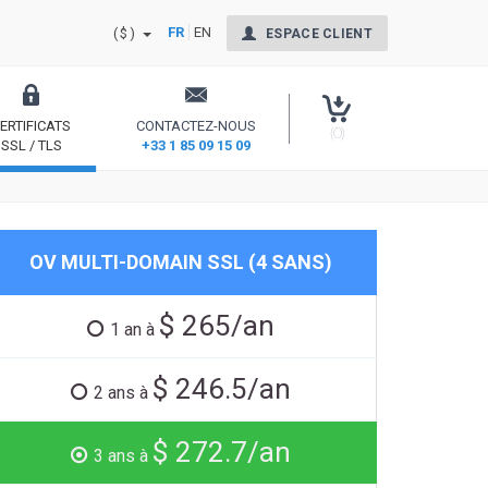
FR
EN
($)
ESPACE CLIENT
ERTIFICATS
CONTACTEZ-NOUS
(0)
SSL / TLS
+33 1 85 09 15 09
nt Signing
Sécurisez votre site et rassurez vos internautes
OV MULTI-DOMAIN SSL (4 SANS)
$ 265/an
1 an à
$ 246.5/an
2 ans à
$ 272.7/an
3 ans à