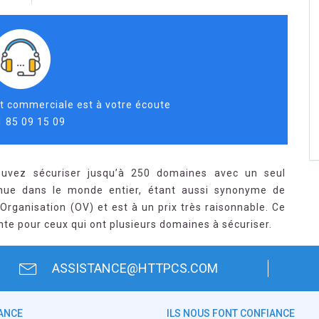
t commerciale est à votre écoute
1 85 09 15 09
uvez sécuriser jusqu’à 250 domaines avec un seul
connue dans le monde entier, étant aussi synonyme de
’Organisation (OV) et est à un prix très raisonnable. Ce
nte pour ceux qui ont plusieurs domaines à sécuriser.
ASSISTANCE@HTTPCS.COM
ANCE
ILS NOUS FONT CONFIANCE