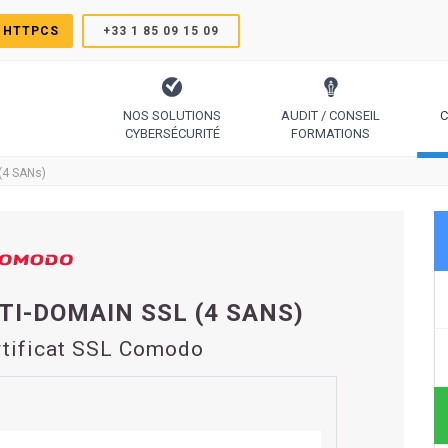
 HTTPCS
+33 1 85 09 15 09
NOS SOLUTIONS
AUDIT / CONSEIL
C
CYBERSÉCURITÉ
FORMATIONS
TrustSign, Comodo, Sectigo, RapidSSL, GeoTrust, Thawte
Le protocole pour générer des certificats simplement
Code Signing, Email Signing, Docume
(4 SANs)
TI-DOMAIN SSL (4 SANS)
rtificat SSL Comodo