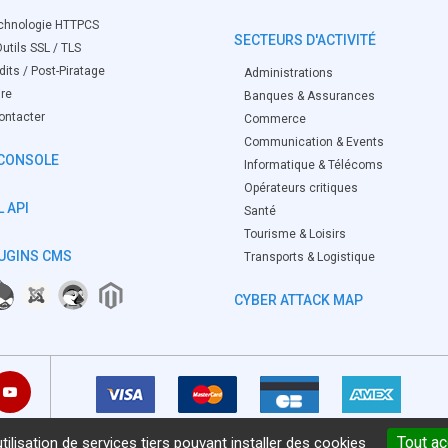
chnologie HTTPCS
SECTEURS D'ACTIVITÉ
utils SSL / TLS
its / Post-Piratage
Administrations
ire
Banques & Assurances
ontacter
Commerce
Communication & Events
CONSOLE
Informatique & Télécoms
Opérateurs critiques
 API
Santé
Tourisme & Loisirs
UGINS CMS
Transports & Logistique
CYBER ATTACK MAP
Tout a
ilisation de services tiers pouvant installer des cookies