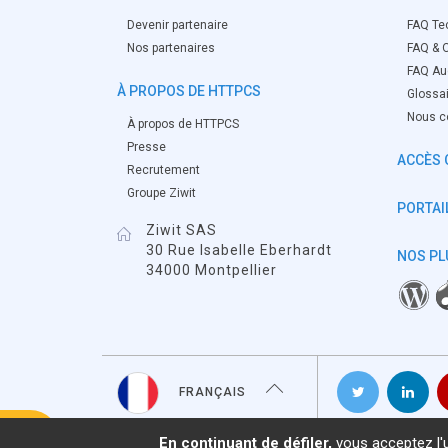
Devenir partenaire
FAQ Te
Nos partenaires
FAQ & O
FAQ Aud
À PROPOS DE HTTPCS
Glossa
Nous c
À propos de HTTPCS
Presse
ACCÈS 
Recrutement
Groupe Ziwit
PORTAIL
Ziwit SAS
30 Rue Isabelle Eberhardt
NOS PL
34000 Montpellier
FRANÇAIS
En continuant de défiler,
vous acceptez l'ut