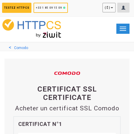
Panneau de gestion des cookies
($)
TESTEZ HTTPCS
+33 1 85 09 15 09
Toggl
navig
Comodo
CERTIFICAT SSL
CERTIFICATE
Acheter un certificat SSL Comodo
CERTIFICAT N°1