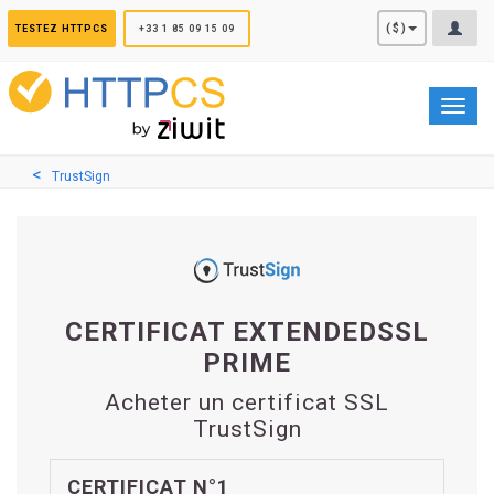
Panneau de gestion des cookies
($)
TESTEZ HTTPCS
+33 1 85 09 15 09
Toggl
navig
TrustSign
CERTIFICAT EXTENDEDSSL
PRIME
Acheter un certificat SSL
TrustSign
CERTIFICAT N°1