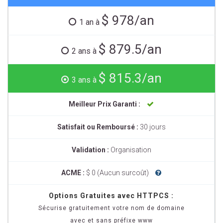
$ 978/an
1 an à
$ 879.5/an
2 ans à
$ 815.3/an
3 ans à
Meilleur Prix Garanti :
Satisfait ou Remboursé :
30 jours
Validation :
Organisation
ACME :
$ 0 (Aucun surcoût)
Options Gratuites avec HTTPCS :
Sécurise gratuitement votre nom de domaine
avec et sans préfixe www