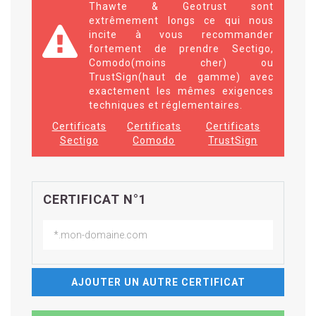
Thawte & Geotrust sont
extrêmement longs ce qui nous
incite à vous recommander
fortement de prendre Sectigo,
Comodo(moins cher) ou
TrustSign(haut de gamme) avec
exactement les mêmes exigences
techniques et réglementaires.
Certificats
Certificats
Certificats
Sectigo
Comodo
TrustSign
CERTIFICAT N°1
AJOUTER UN AUTRE CERTIFICAT