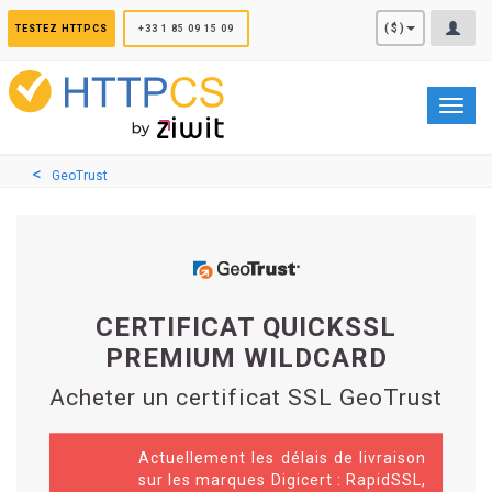
Panneau de gestion des cookies
($)
TESTEZ HTTPCS
+33 1 85 09 15 09
Toggl
navig
GeoTrust
CERTIFICAT QUICKSSL
PREMIUM WILDCARD
Acheter un certificat SSL GeoTrust
Actuellement les délais de livraison
sur les marques Digicert : RapidSSL,