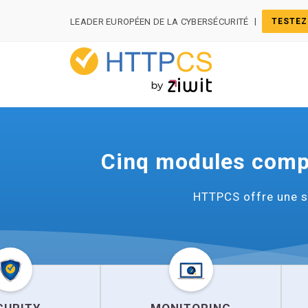
Panneau de gestion des cookies
|
LEADER EUROPÉEN DE LA CYBERSÉCURITÉ
TESTEZ
Cinq modules compl
HTTPCS offre une su