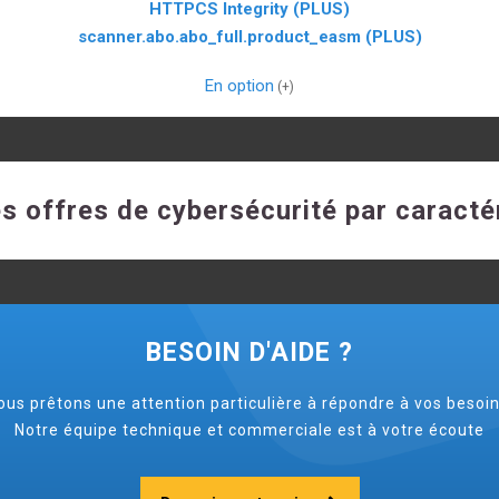
HTTPCS Integrity (PLUS)
scanner.abo.abo_full.product_easm (PLUS)
En option
s offres de cybersécurité par caracté
BESOIN D'AIDE ?
ous prêtons une attention particulière à répondre à vos besoin
Notre équipe technique et commerciale est à votre écoute