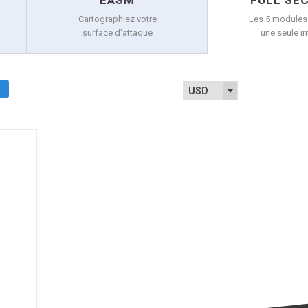
EASM
FULL SE
Cartographiez votre
Les 5 modules 
surface d'attaque
une seule in
USD