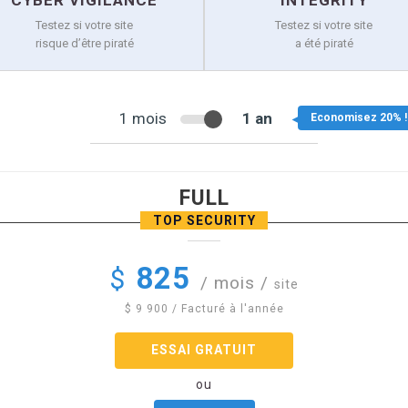
CYBER VIGILANCE
INTEGRITY
Testez si votre site
Testez si votre site
risque d’être piraté
a été piraté
1 mois
1 an
FULL
TOP SECURITY
825
$
/ mois
/
site
$
9 900
/ Facturé à l'année
ESSAI GRATUIT
ou