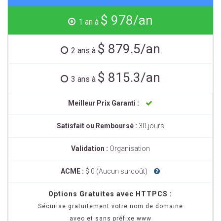
$ 978/an
1 an à
$ 879.5/an
2 ans à
$ 815.3/an
3 ans à
Meilleur Prix Garanti :
Satisfait ou Remboursé :
30 jours
Validation :
Organisation
ACME :
$ 0 (Aucun surcoût)
Options Gratuites avec HTTPCS :
Sécurise gratuitement votre nom de domaine
avec et sans préfixe www