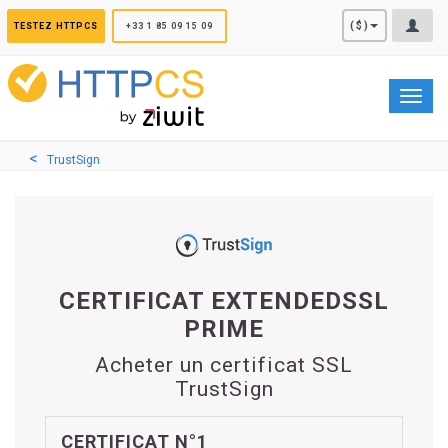
Panneau de gestion des cookies
($)
TESTEZ HTTPCS
+33 1 85 09 15 09
Toggl
navig
TrustSign
CERTIFICAT EXTENDEDSSL
PRIME
Acheter un certificat SSL
TrustSign
CERTIFICAT N°1