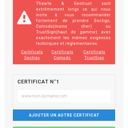
Thawte & Geotrust sont
extrêmement longs ce qui nous
incite à vous recommander
fortement de prendre Sectigo,
Comodo(moins cher) ou
TrustSign(haut de gamme) avec
exactement les mêmes exigences
techniques et réglementaires.
Certificats
Certificats
Certificats
Sectigo
Comodo
TrustSign
CERTIFICAT N°1
AJOUTER UN AUTRE CERTIFICAT