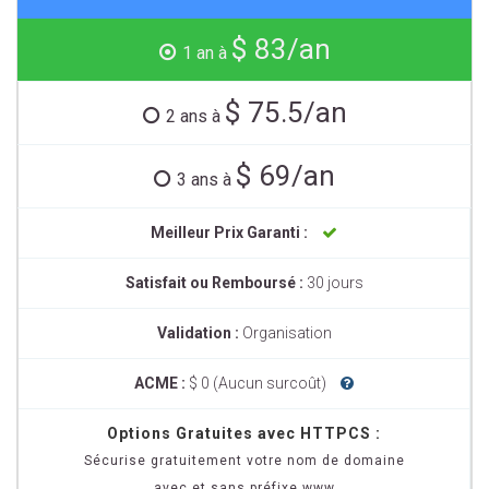
$ 83/an
1 an à
$ 75.5/an
2 ans à
$ 69/an
3 ans à
Meilleur Prix Garanti :
Satisfait ou Remboursé :
30 jours
Validation :
Organisation
ACME :
$ 0 (Aucun surcoût)
Options Gratuites avec HTTPCS :
Sécurise gratuitement votre nom de domaine
avec et sans préfixe www