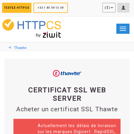
Panneau de gestion des cookies
($)
TESTEZ HTTPCS
+33 1 85 09 15 09
Toggl
navig
Thawte
CERTIFICAT SSL WEB
SERVER
Acheter un certificat SSL Thawte
Actuellement les délais de livraison
sur les marques Digicert : RapidSSL,