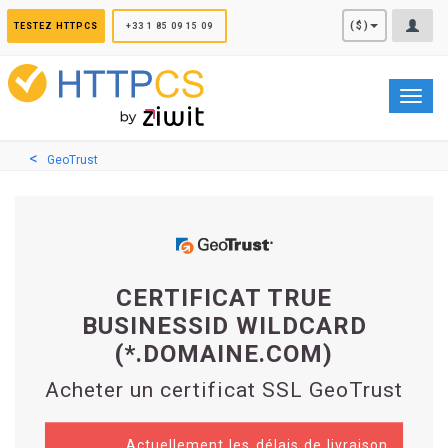
Panneau de gestion des cookies
($)
TESTEZ HTTPCS
+33 1 85 09 15 09
Toggl
navig
GeoTrust
CERTIFICAT TRUE
BUSINESSID WILDCARD
(*.DOMAINE.COM)
Acheter un certificat SSL GeoTrust
Actuellement les délais de livraison