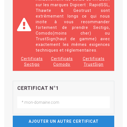
sur les marques Digicert : RapidSSL,
Thawte & Geotrust sont
extrêmement longs ce qui nous
incite à vous recommander
fortement de prendre Sectigo,
Comodo(moins cher) ou
TrustSign(haut de gamme) avec
exactement les mêmes exigences
techniques et réglementaires.
Certificats
Certificats
Certificats
Sectigo
Comodo
TrustSign
CERTIFICAT N°1
AJOUTER UN AUTRE CERTIFICAT