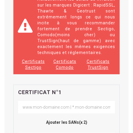
sur les marques Digicert : RapidSSL,
Thawte & Geotrust sont
extrêmement longs ce qui nous
incite à vous recommander
fortement de prendre Sectigo,
Comodo(moins cher) ou
TrustSign(haut de gamme) avec
exactement les mêmes exigences
techniques et réglementaires.
Certificats
Certificats
Certificats
Sectigo
Comodo
TrustSign
CERTIFICAT N°1
Ajouter les SANs(x 2)