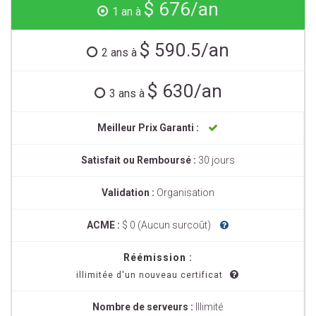
$ 676/an
1 an à
$ 590.5/an
2 ans à
$ 630/an
3 ans à
Meilleur Prix Garanti :
Satisfait ou Remboursé :
30 jours
Validation :
Organisation
ACME :
$ 0 (Aucun surcoût)
Réémission :
illimitée d'un nouveau certificat
Nombre de serveurs :
Illimité