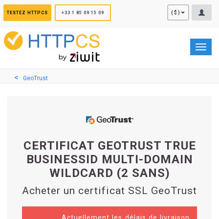
Panneau de gestion des cookies
($)
TESTEZ HTTPCS
+33 1 85 09 15 09
Toggl
navig
GeoTrust
CERTIFICAT GEOTRUST TRUE
BUSINESSID MULTI-DOMAIN
WILDCARD (2 SANS)
Acheter un certificat SSL GeoTrust
Actuellement les délais de livraison