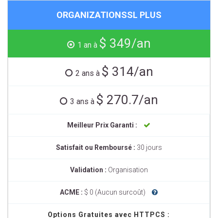
ORGANIZATIONSSL PLUS
$ 349/an
1 an à
$ 314/an
2 ans à
$ 270.7/an
3 ans à
Meilleur Prix Garanti :
Satisfait ou Remboursé :
30 jours
Validation :
Organisation
ACME :
$ 0 (Aucun surcoût)
Options Gratuites avec HTTPCS :