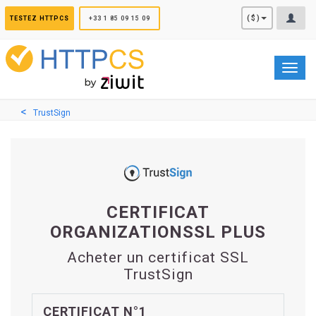
Panneau de gestion des cookies
($)
TESTEZ HTTPCS
+33 1 85 09 15 09
Toggl
navig
TrustSign
CERTIFICAT
ORGANIZATIONSSL PLUS
Acheter un certificat SSL
TrustSign
CERTIFICAT N°1