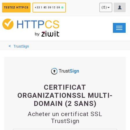
Panneau de gestion des cookies
($)
TESTEZ HTTPCS
+33 1 85 09 15 09
Toggl
navig
TrustSign
CERTIFICAT
ORGANIZATIONSSL MULTI-
DOMAIN (2 SANS)
Acheter un certificat SSL
TrustSign